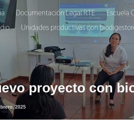
ia
Documentación Legal RTE
Escuela 
dio
Unidades productivas con biodigestor
uevo proyecto con bi
icado
ebrero, 2025