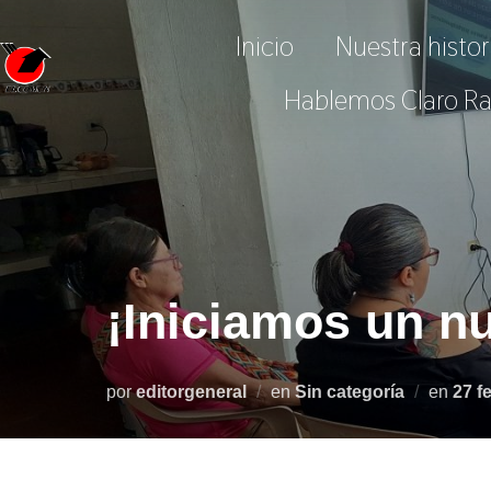
Saltar
Inicio
Nuestra histor
al
contenido
Hablemos Claro Ra
¡Iniciamos un n
Publ
por
editorgeneral
en
Sin categoría
en
27 f
el