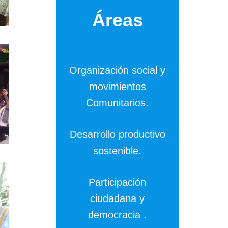
Áreas
Organización social y
movimientos
Comunitarios.
Desarrollo productivo
sostenible.
Participación
ciudadana y
democracia .